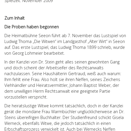
Spielzeit: November 2009
Zum Inhalt
Die Proben haben begonnen
Die Heimatbühne Seeon führt ab 7. November das Lustspiel von
Ludwig Thoma „Die Witwen“ im Landgasthof „Alter Wirt“ in Seeon
auf. Das erste Lustspiel, das Ludwig Thoma 1899 schrieb, wurde
von Georg Lohmeier bearbeitet.
In der Kanzlei von Dr. Stein geht alles seinen gewohnten Gang
und doch scheint der Arbeitseifer des Rechtsanwalts
nachzulassen. Seine Haushälterin Gertraud, weiß auch warum:
Ihm fehlt eine Frau. Also holt sie ihren Neffen, seines Zeichens
Viehhändler und Heiratsvermittler, Johann Baptist Weber, der
dem unwilligen Herrn Rechtsanwalt eine geeignete Partie
vorzustellen verspricht.
Die heiratslustige Witwe kommt tatsächlich, doch in der Kanzlei
gerät die mondäne Frau Warmbüchler unglücklicherweise an Dr.
Steins übereifrigen Buchhalter. Der Studienfreund schickt Gisela
Werneck, ebenfalls Witwe, die jedoch tatsächlich in einen
Erbschaftsprozess verwickelt ist. Auch bei Wernecks Neffen